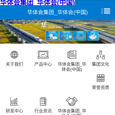
华体会集团_华体会(中国)
华体会集团_华体会(中国)
华体会集团_华体会
(中国)
关于我们
产品中心
远征研发中心
关于我们
产品中心
华体会集团_华
集团文化
体会(中国)
创新能力
集团文化
荣誉资质
荣誉资质
新闻动态
研发中心
行业资讯
华体会集团_华