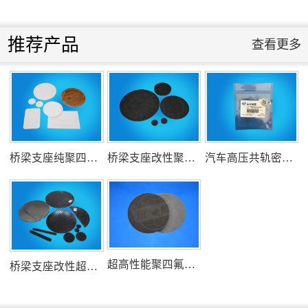
式...
推荐产品
查看更多
氟塑料行业兴氟沙龙...
组织客户体验深州蜜桃采摘...
衡水市委书记新项目开发参观...
桥梁支座纯聚四氟乙烯滑板
桥梁支座改性聚四氟乙烯滑板
汽车高压共轨密封圈
消防小组训练...
衡水安全局长参观...
超高性能聚四氟乙烯滑板
桥梁支座改性超高分子量聚乙烯滑板