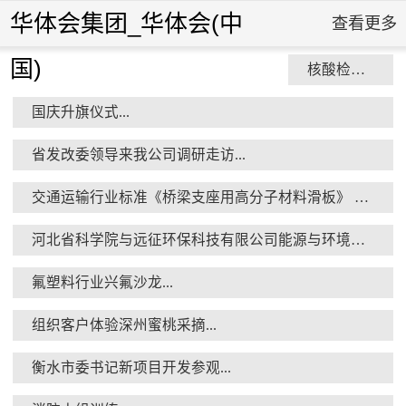
华体会集团_华体会(中
查看更多
国)
核酸检测演练...
国庆升旗仪式...
省发改委领导来我公司调研走访...
交通运输行业标准《桥梁支座用高分子材料滑板》 送审稿审查会在京召开...
河北省科学院与远征环保科技有限公司能源与环境新材料成果转化基地签约暨揭牌仪式...
氟塑料行业兴氟沙龙...
组织客户体验深州蜜桃采摘...
衡水市委书记新项目开发参观...