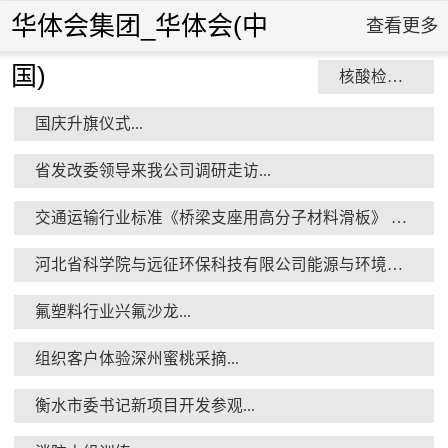
华体会集团_华体会(中
查看更多
国)
核酸检测演练...
国庆升旗仪式...
省发改委领导来我公司调研走访...
交通运输行业标准《桥梁支座用高分子材料滑板》 送审稿审查会在京召开...
河北省科学院与远征环保科技有限公司能源与环境新材料成果转化基地签约暨揭牌仪式...
氟塑料行业兴氟沙龙...
组织客户体验深州蜜桃采摘...
衡水市委书记新项目开发参观...