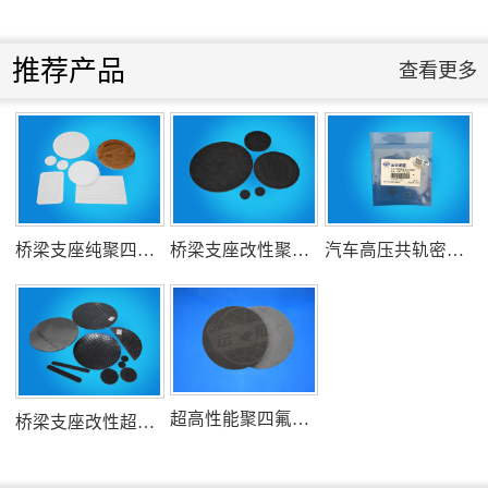
式...
推荐产品
查看更多
氟塑料行业兴氟沙龙...
组织客户体验深州蜜桃采摘...
衡水市委书记新项目开发参观...
桥梁支座纯聚四氟乙烯滑板
桥梁支座改性聚四氟乙烯滑板
汽车高压共轨密封圈
消防小组训练...
衡水安全局长参观...
超高性能聚四氟乙烯滑板
桥梁支座改性超高分子量聚乙烯滑板