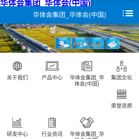
华体会集团_华体会(中国)
华体会集团_华体会(中国)
华体会集团_华体会
(中国)
关于我们
产品中心
远征研发中心
关于我们
产品中心
华体会集团_华
集团文化
体会(中国)
创新能力
集团文化
荣誉资质
荣誉资质
新闻动态
研发中心
行业资讯
华体会集团_华