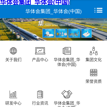
华体会集团_华体会(中国)
华体会集团_华体会(中国)
华体会集团_华体会
(中国)
关于我们
产品中心
远征研发中心
关于我们
产品中心
华体会集团_华
集团文化
体会(中国)
创新能力
集团文化
荣誉资质
荣誉资质
新闻动态
研发中心
行业资讯
华体会集团_华