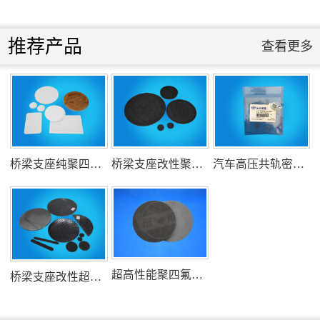
式...
推荐产品
查看更多
氟塑料行业兴氟沙龙...
组织客户体验深州蜜桃采摘...
衡水市委书记新项目开发参观...
桥梁支座纯聚四氟乙烯滑板
桥梁支座改性聚四氟乙烯滑板
汽车高压共轨密封圈
消防小组训练...
衡水安全局长参观...
超高性能聚四氟乙烯滑板
桥梁支座改性超高分子量聚乙烯滑板