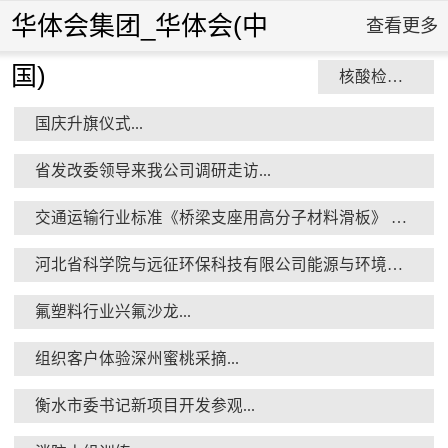
华体会集团_华体会(中
查看更多
国)
核酸检测演练...
国庆升旗仪式...
省发改委领导来我公司调研走访...
交通运输行业标准《桥梁支座用高分子材料滑板》 送审稿审查会在京召开...
河北省科学院与远征环保科技有限公司能源与环境新材料成果转化基地签约暨揭牌仪式...
氟塑料行业兴氟沙龙...
组织客户体验深州蜜桃采摘...
衡水市委书记新项目开发参观...